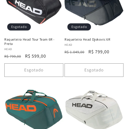
o
:
Esgotado
Esgotado
Raqueteira Head Tour Team 6R -
Raqueteira Head Djokovic 6R
Preta
Fornecedor:
HEAD
Fornecedor:
HEAD
Preço
Preço
R$ 799,00
R$ 1.049,00
Preço
Preço
R$ 599,00
R$ 799,00
normal
promocional
normal
promocional
Esgotado
Esgotado