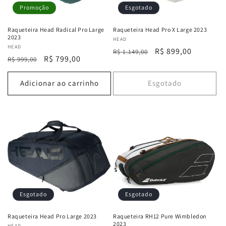
Promoção
Esgotado
Raqueteira Head Radical Pro Large
Raqueteira Head Pro X Large 2023
2023
Fornecedor:
HEAD
Fornecedor:
HEAD
Preço
Preço
R$ 899,00
R$ 1.149,00
Preço
Preço
R$ 799,00
R$ 999,00
normal
promocional
normal
promocional
Adicionar ao carrinho
Esgotado
Esgotado
Esgotado
Raqueteira Head Pro Large 2023
Raqueteira RH12 Pure Wimbledon
2023
HEAD