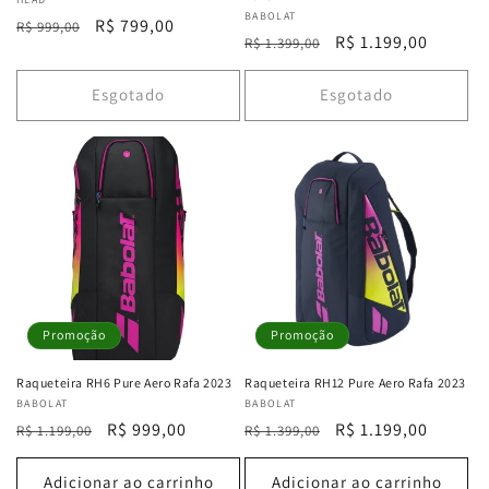
Fornecedor:
Fornecedor:
BABOLAT
Preço
Preço
R$ 799,00
R$ 999,00
Preço
Preço
R$ 1.199,00
R$ 1.399,00
normal
promocional
normal
promocional
Esgotado
Esgotado
Promoção
Promoção
Raqueteira RH6 Pure Aero Rafa 2023
Raqueteira RH12 Pure Aero Rafa 2023
Fornecedor:
BABOLAT
Fornecedor:
BABOLAT
Preço
Preço
R$ 999,00
Preço
Preço
R$ 1.199,00
R$ 1.199,00
R$ 1.399,00
normal
promocional
normal
promocional
Adicionar ao carrinho
Adicionar ao carrinho