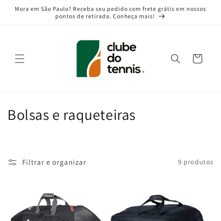
Pular
Mora em São Paulo? Receba seu pedido com frete grátis em nossos
para o
pontos de retirada. Conheça mais!
conteúdo
Carrinho
C
Bolsas e raqueteiras
o
l
Filtrar e organizar
9 produtos
e
ç
ã