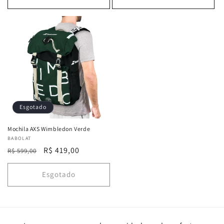
Esgotado
Mochila AXS Wimbledon Verde
Fornecedor:
BABOLAT
Preço
Preço
R$ 419,00
R$ 599,00
normal
promocional
Esgotado